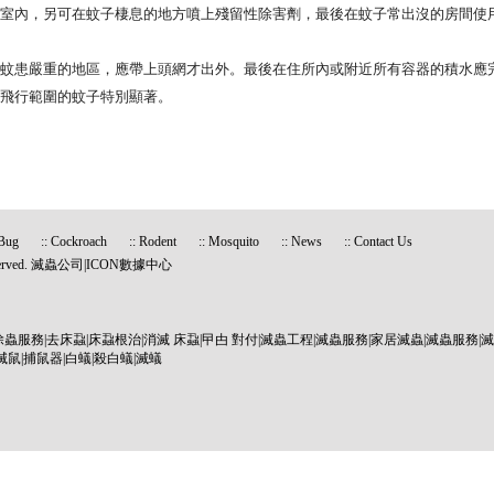
室內，另可在蚊子棲息的地方噴上殘留性除害劑，最後在蚊子常出沒的房間使用超
蚊患嚴重的地區，應帶上頭網才出外。最後在住所內或附近所有容器的積水應
飛行範圍的蚊子特別顯著。
Bug
::
Cockroach
::
Rodent
::
Mosquito
::
News
::
Contact Us
erved.
滅蟲公司
|
ICON數據中心
除蟲服務
|
去床蝨
|
床蝨根治
|
消滅 床蝨
|
曱甴 對付
|
滅蟲工程
|
滅蟲服務
|
家居滅蟲
|
滅蟲服務
|
滅
滅鼠
|
捕鼠器
|
白蟻
|
殺白蟻
|
滅蟻