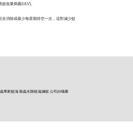
低量焗霧(ULV)。
完全消除或最少每星期排空一次，這對減少蚊
蟲專家
|
蚊滋 殺蟲水
|
除蚊滋
|
滅蚊 公司
|
白蟻藥