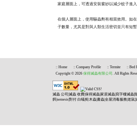
家庭層面上，可透過安裝窗紗以減少蚊子進入
在個人層面上，使用驅蟲劑有相當效用。如在
子數量，尤其是對與人類生活密切並只有短暫
::
Home
::
Company Profile
::
Termite
::
Bed 
Copyright © 2026
保得滅蟲有限公司
. All Rights Res
滅蟲 公司
|
滅蟲 收費
|
保得滅蟲
|
家居滅蟲
|
寫字樓滅蟲
|
餌
|
nemesis
|
對付 白蟻
|
蛀木蟲
|
書蟲
|
全屋消毒服務
|
老鼠
|