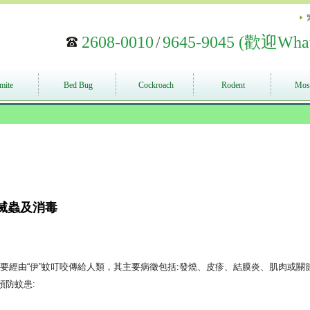
2608-0010
/
9645-9045 (歡迎Wha
mite
Bed Bug
Cockroach
Rodent
Mos
家居滅蟲及消毒
要經由“伊”蚊叮咬傳給人類，其主要病徵包括:發燒、皮疹、結膜炎、肌肉或關
預防蚊患: